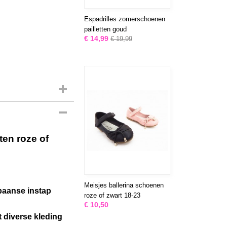
Espadrilles zomerschoenen
pailletten goud
€ 14,99
€ 19,99
ten roze of
Meisjes ballerina schoenen
Spaanse instap
roze of zwart 18-23
€ 10,50
 diverse kleding