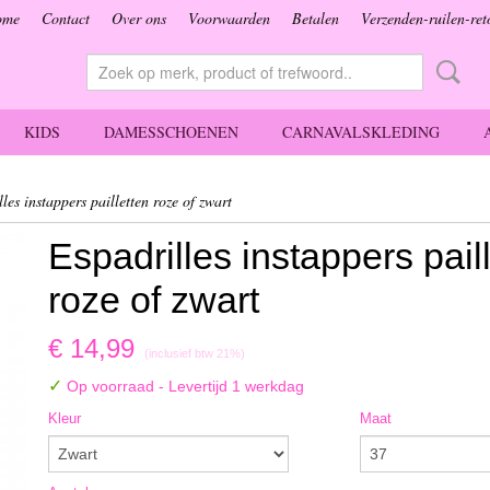
ome
Contact
Over ons
Voorwaarden
Betalen
Verzenden-ruilen-ret
KIDS
DAMESSCHOENEN
CARNAVALSKLEDING
les instappers pailletten roze of zwart
Espadrilles instappers pail
roze of zwart
€ 14,99
(inclusief btw 21%)
✓
Op voorraad
- Levertijd 1 werkdag
Kleur
Maat