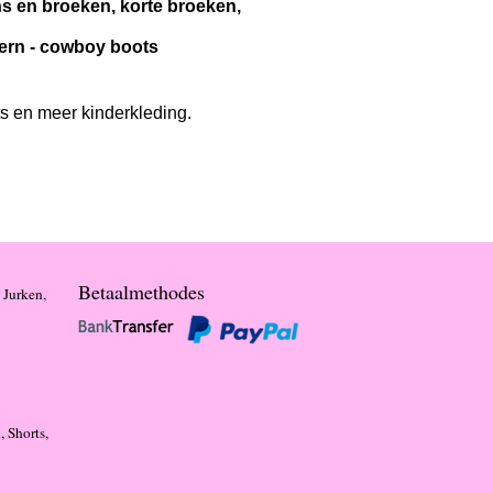
ans en broeken, korte broeken,
stern - cowboy boots
ts en meer kinderkleding.
Betaalmethodes
 Jurken,
, Shorts,