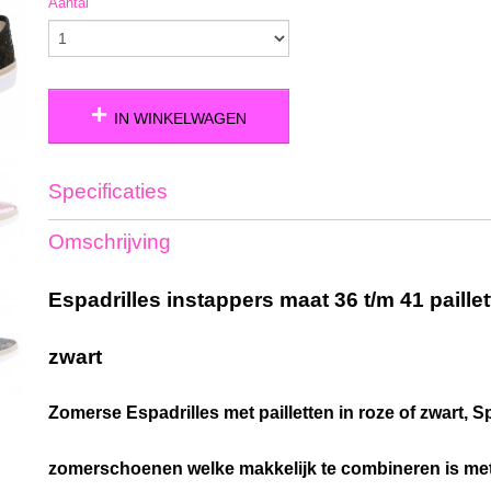
Aantal
IN WINKELWAGEN
Specificaties
Productcode
S-52-RBZ-5245
Omschrijving
Bruto gewicht
1,50 Kg
Espadrilles instappers maat 36 t/m 41 paillet
zwart
Zomerse Espadrilles met pailletten in roze of zwart, 
zomerschoenen welke makkelijk te combineren is met