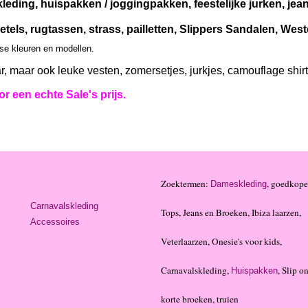
leding, huispakken / joggingpakken, feestelijke jurken, je
etels, rugtassen, strass, pailletten, Slippers Sandalen, We
rse kleuren en modellen.
r, maar ook leuke vesten, zomersetjes, jurkjes, camouflage shir
r een echte Sale's prijs.
Zoektermen:
, goedkope
Dameskleding
Carnavalskleding
Tops, Jeans en Broeken, Ibiza laarzen,
Accessoires
Veterlaarzen, Onesie's voor kids,
Carnavalskleding,
, Slip on
Huispakken
korte broeken, truien