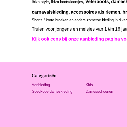
,
, Veterboots, damesk
Ibiza style
Ibiza boots/laarsjes
carnavalskleding, accessoires als riemen, br
Shorts / korte broeken en andere zomerse kleding in dive
Truien voor jongens en meisjes van 1 t/m 16 jaa
Kijk ook eens bij onze aanbieding pagina voo
Categorieën
Aanbieding
Kids
Goedkope dameskleding
Damesschoenen