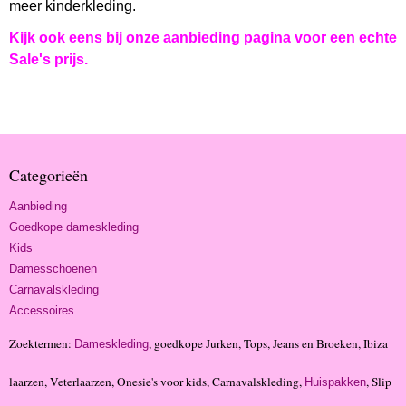
meer kinderkleding.
Kijk ook eens bij onze aanbieding pagina voor een echte
Sale's prijs.
Categorieën
Aanbieding
Goedkope dameskleding
Kids
Damesschoenen
Carnavalskleding
Accessoires
Zoektermen:
, goedkope Jurken, Tops, Jeans en Broeken, Ibiza
Dameskleding
laarzen, Veterlaarzen, Onesie's voor kids, Carnavalskleding,
, Slip
Huispakken