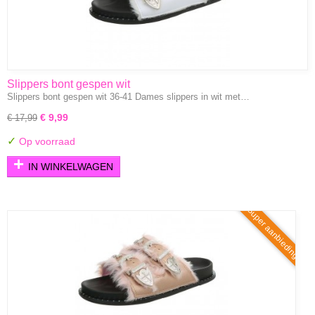
Slippers bont gespen wit
Slippers bont gespen wit 36-41 Dames slippers in wit met…
€ 9,99
€ 17,99
✓
Op voorraad
IN WINKELWAGEN
Super aanbieding