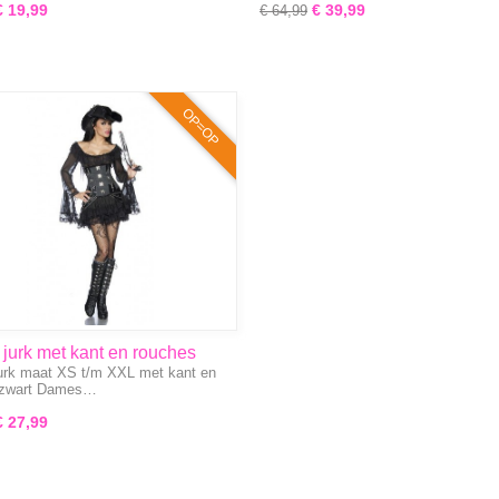
€ 19,99
€ 39,99
€ 64,99
OP=OP
 jurk met kant en rouches
jurk maat XS t/m XXL met kant en
 zwart Dames…
€ 27,99