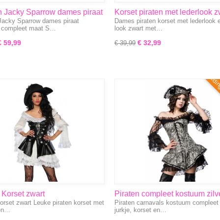
n Jacky Sparrow dames piraat
Korset piraten met lederlook z
Jacky Sparrow dames piraat
Dames piraten korset met lederlook 
et S-3XL
maat M
 compleet maat S…
look zwart met…
€ 59,99
€ 32,99
€ 39,99
Aanbieding
 Korset zwart
Piraten compleet kostuum zilv
korset zwart Leuke piraten korset met
Piraten carnavals kostuum compleet
zwart
en…
jurkje, korset en…