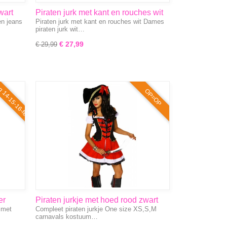
wart
Piraten jurk met kant en rouches wit
en jeans
Piraten jurk met kant en rouches wit Dames
piraten jurk wit…
€ 27,99
€ 29,99
 14-15-16-februari
OP=OP
er
Piraten jurkje met hoed rood zwart
 met
Compleet piraten jurkje One size XS,S,M
carnavals kostuum…