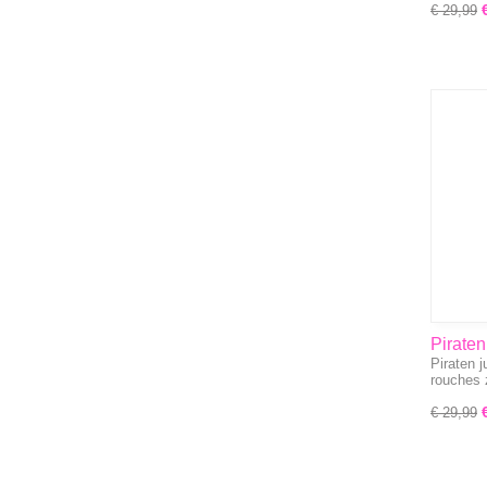
€ 29,99
Piraten
Piraten 
zwart
rouches
€ 29,99