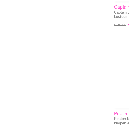
Captai
Captain 
comple
kostuum
€ 79,99
Piraten
Piraten 
knopen 