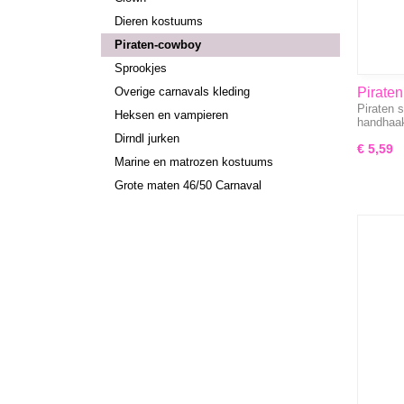
Dieren kostuums
Piraten-cowboy
Sprookjes
Overige carnavals kleding
Piraten
Piraten s
pistool
Heksen en vampieren
handhaa
kompa
Dirndl jurken
€ 5,59
Marine en matrozen kostuums
Grote maten 46/50 Carnaval