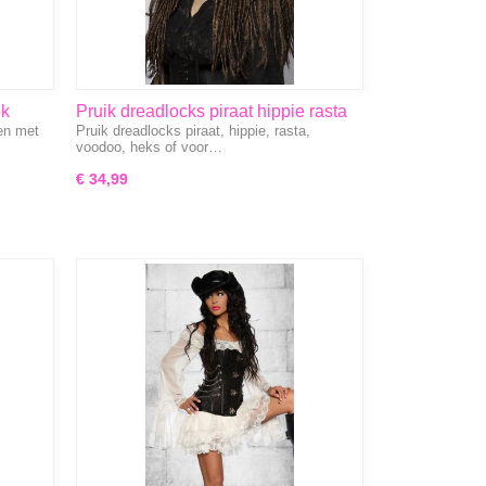
ek
Pruik dreadlocks piraat hippie rasta
en met
Pruik dreadlocks piraat, hippie, rasta,
voodoo
voodoo, heks of voor…
€ 34,99