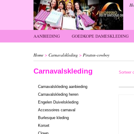
H
AANBIEDING
GOEDKOPE DAMESKLEDING
Home
>
Carnavalskleding
>
Piraten-cowboy
Carnavalskleding
Sorteer
Carnavalskleding aanbieding
Carnavalskleding heren
Engelen Duivelskleding
Accessoires carnaval
Burlesque kleding
Korset
Clown