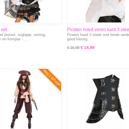
 set
Piraten hoed veren kant 3 ste
et pistool, ooglapje, oorring,
Piraten hoed 3 steek met brede rand
,ooglapje,oorring,handhaak en
zwart rood goud
k en kompas -…
goud kleurig…
s
€ 14,99
€ 16,99
Nog 1 OP=OP