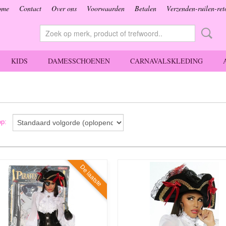
ome
Contact
Over ons
Voorwaarden
Betalen
Verzenden-ruilen-ret
KIDS
DAMESSCHOENEN
CARNAVALSKLEDING
 op:
De laatste