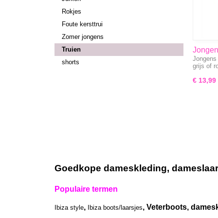
Rokjes
Foute kersttrui
Zomer jongens
Truien
Jongen
Jongens 
shorts
grijs of
€ 13,99
Goedkope dameskleding, dameslaarze
Populaire termen
,
, Veterboots, damesk
Ibiza style
Ibiza boots/laarsjes