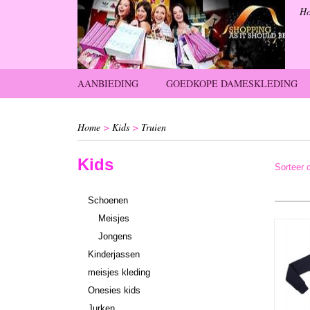
H
AANBIEDING
GOEDKOPE DAMESKLEDING
Home
>
Kids
>
Truien
Kids
Sorteer
Schoenen
Meisjes
Jongens
Kinderjassen
meisjes kleding
Onesies kids
Jurken