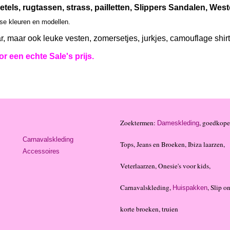
etels, rugtassen, strass, pailletten, Slippers Sandalen, We
rse kleuren en modellen.
r, maar ook leuke vesten, zomersetjes, jurkjes, camouflage shir
r een echte Sale's prijs.
Zoektermen:
, goedkope
Dameskleding
Carnavalskleding
Tops, Jeans en Broeken, Ibiza laarzen,
Accessoires
Veterlaarzen, Onesie's voor kids,
Carnavalskleding,
, Slip on
Huispakken
korte broeken, truien