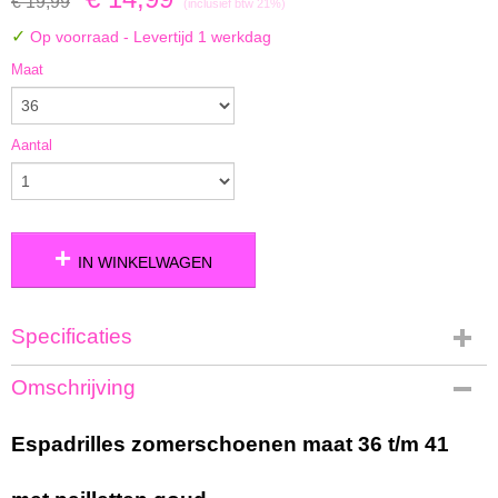
€ 19,99
(inclusief btw 21%)
✓
Op voorraad
- Levertijd 1 werkdag
Maat
Aantal
IN WINKELWAGEN
Specificaties
Productcode
Omschrijving
S-52-GZ-6917
Bruto gewicht
Espadrilles zomerschoenen maat 36 t/m 41
1,50 Kg