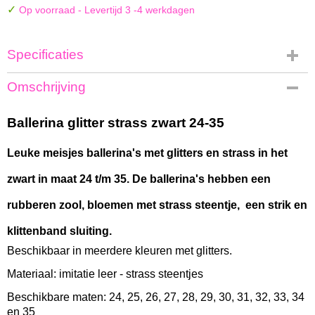
✓
Op voorraad
- Levertijd 3 -4 werkdagen
Specificaties
Productcode
Omschrijving
SW-269-zwart-7767
Bruto gewicht
Ballerina glitter strass zwart 24-35
1,50 Kg
Leuke meisjes ballerina's met glitters en strass in het
zwart in maat 24 t/m 35. De ballerina's hebben een
rubberen zool, bloemen met strass steentje, een strik en
klittenband sluiting.
Beschikbaar in meerdere kleuren met glitters.
Materiaal: imitatie leer - strass steentjes
Beschikbare maten: 24, 25, 26, 27, 28, 29, 30, 31, 32, 33, 34
en 35