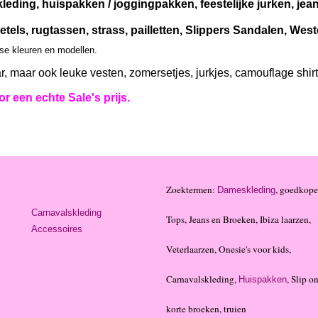
leding, huispakken / joggingpakken, feestelijke jurken, je
etels, rugtassen, strass, pailletten, Slippers Sandalen, We
rse kleuren en modellen.
r, maar ook leuke vesten, zomersetjes, jurkjes, camouflage shir
r een echte Sale's prijs.
Zoektermen:
, goedkope
Dameskleding
Carnavalskleding
Tops, Jeans en Broeken, Ibiza laarzen,
Accessoires
Veterlaarzen, Onesie's voor kids,
Carnavalskleding,
, Slip on
Huispakken
korte broeken, truien