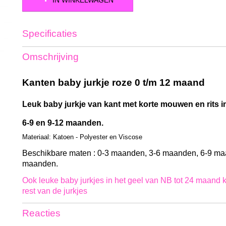
IN WINKELWAGEN
Specificaties
Productcode
KW-Jurk kant roze-76
Omschrijving
Bruto gewicht
0,60 Kg
Kanten baby jurkje roze 0 t/m 12 maand
Leuk baby jurkje van kant met korte mouwen en rits in
6-9 en 9-12 maanden.
Materiaal: Katoen - Polyester en Viscose
Beschikbare maten : 0-3 maanden, 3-6 maanden, 6-9 ma
maanden.
Ook leuke baby jurkjes in het geel van NB tot 24 maand ki
rest van de jurkjes
Reacties