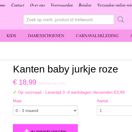
ome
Contact
Over ons
Voorwaarden
Betalen
Verzenden-ruilen-ret
KIDS
DAMESSCHOENEN
CARNAVALSKLEDING
Kanten baby jurkje roze
€ 18,99
(inclusief btw 21%)
✓
Op voorraad
- Levertijd 3 -4 werkdagen Verzenden €3,99
Maat
Aantal