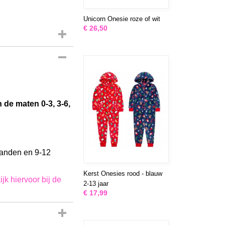
Unicorn Onesie roze of wit
€ 26,50
23
 de maten 0-3, 3-6,
anden en 9-12
Kerst Onesies rood - blauw
jk hiervoor bij de
2-13 jaar
€ 17,99