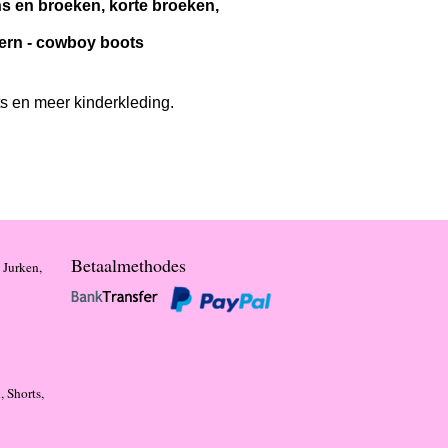
ans en broeken, korte broeken,
stern - cowboy boots
ts en meer kinderkleding.
Betaalmethodes
 Jurken,
, Shorts,