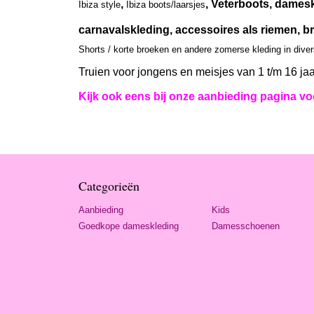
,
, Veterboots, damesk
Ibiza style
Ibiza boots/laarsjes
carnavalskleding, accessoires als riemen, br
Shorts / korte broeken en andere zomerse kleding in dive
Truien voor jongens en meisjes van 1 t/m 16 jaa
Kijk ook eens bij onze aanbieding pagina voo
Categorieën
Aanbieding
Kids
Goedkope dameskleding
Damesschoenen