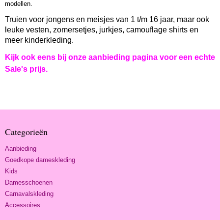
modellen.
Truien voor jongens en meisjes van 1 t/m 16 jaar, maar ook
leuke vesten, zomersetjes, jurkjes, camouflage shirts en
meer kinderkleding.
Kijk ook eens bij onze aanbieding pagina voor een echte
Sale's prijs.
Categorieën
Aanbieding
Goedkope dameskleding
Kids
Damesschoenen
Carnavalskleding
Accessoires