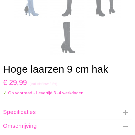
Hoge laarzen 9 cm hak
€ 29,99
(inclusief btw 21%)
✓
Op voorraad
- Levertijd 3 -4 werkdagen
Specificaties
Productcode
Omschrijving
1641-7294