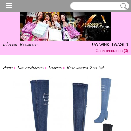
Inloggen
Registreren
UW WINKELWAGEN
Geen producten
(0)
Home
>
Damesschoenen
>
Laarzen
>
Hoge laarzen 9 cm hak