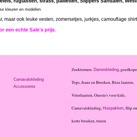
etels, rugtassen, strass, pailletten, Slippers Sandalen, We
rse kleuren en modellen.
r, maar ook leuke vesten, zomersetjes, jurkjes, camouflage shir
r een echte Sale's prijs.
Zoektermen:
, goedkope
Dameskleding
Carnavalskleding
Tops, Jeans en Broeken, Ibiza laarzen,
Accessoires
Veterlaarzen, Onesie's voor kids,
Carnavalskleding,
, Slip on
Huispakken
korte broeken, truien