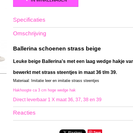
IN WINKELWAGEN
Specificaties
Productcode
S-DO-beige-6927
Omschrijving
Bruto gewicht
1,50 Kg
Ballerina schoenen strass beige
Leuke beige Ballerina's met een laag wedge hakje v
bewerkt met strass steentjes in maat 36 t/m 39.
Materiaal: Imitatie leer en imitatie strass steentjes
Hakhoogte ca 3 cm hoge wedge hak
Direct leverbaar 1 X maat 36, 37, 38 en 39
Reacties
Save