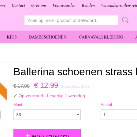
ome
Contact
Over ons
Voorwaarden
Betalen
Verzenden-ruilen-ret
KIDS
DAMESSCHOENEN
CARNAVALSKLEDING
Ballerina schoenen strass
e
€ 12,99
€ 17,99
(inclusief btw 21%)
✓
Op voorraad
- Levertijd 1 werkdag
Maat
Aantal