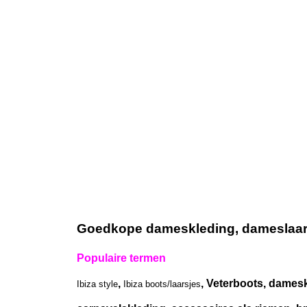
Goedkope dameskleding, dameslaarze
Populaire termen
,
, Veterboots, damesk
Ibiza style
Ibiza boots/laarsjes