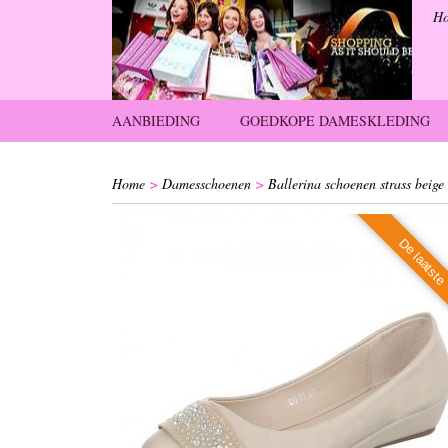
H
AANBIEDING
GOEDKOPE DAMESKLEDING
Home
>
Damesschoenen
>
Ballerina schoenen strass beige
De laatst