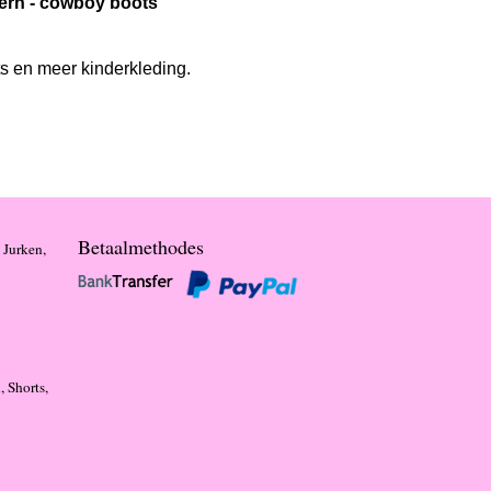
stern - cowboy boots
ts en meer kinderkleding.
Betaalmethodes
 Jurken,
, Shorts,