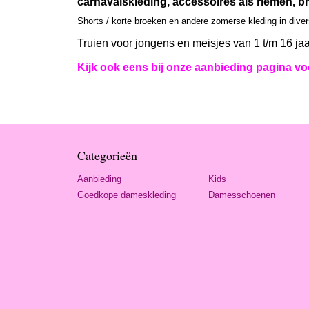
carnavalskleding, accessoires als riemen, br
Shorts / korte broeken en andere zomerse kleding in dive
Truien voor jongens en meisjes van 1 t/m 16 jaa
Kijk ook eens bij onze aanbieding pagina voo
Categorieën
Aanbieding
Kids
Goedkope dameskleding
Damesschoenen