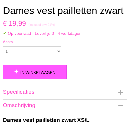
Dames vest pailletten zwart
€ 19,99
(inclusief btw 21%)
✓
Op voorraad
- Levertijd 3 - 4 werkdagen
Aantal
IN WINKELWAGEN
Specificaties
Productcode
Omschrijving
SW-832-zwart
Bruto gewicht
Dames vest pailletten zwart XS/L
1,50 Kg