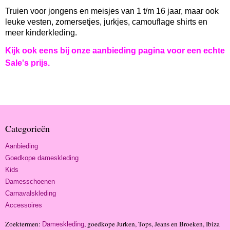
Truien voor jongens en meisjes van 1 t/m 16 jaar, maar ook
leuke vesten, zomersetjes, jurkjes, camouflage shirts en
meer kinderkleding.
Kijk ook eens bij onze aanbieding pagina voor een echte
Sale's prijs.
Categorieën
Aanbieding
Goedkope dameskleding
Kids
Damesschoenen
Carnavalskleding
Accessoires
Zoektermen:
, goedkope Jurken, Tops, Jeans en Broeken, Ibiza
Dameskleding