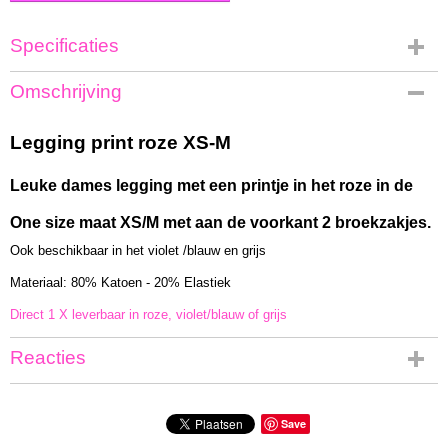
Specificaties
Productcode
Omschrijving
SW-931-roze
Bruto gewicht
Legging print roze XS-M
0,60 Kg
Leuke dames legging met een printje in het roze in de
One size maat XS/M met aan de voorkant 2 broekzakjes.
Ook beschikbaar in het violet /blauw en grijs
Materiaal: 80% Katoen - 20% Elastiek
Direct 1 X leverbaar in roze, violet/blauw of grijs
Reacties
Save