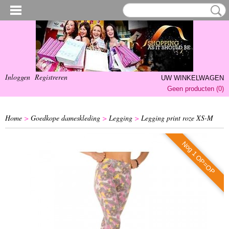
Inloggen
Registreren
UW WINKELWAGEN
Geen producten
(0)
Home
>
Goedkope dameskleding
>
Legging
>
Legging print roze XS-M
Nog 1 OP=OP