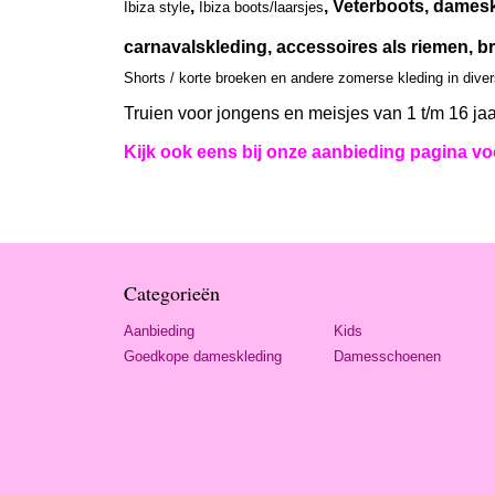
,
, Veterboots, damesk
Ibiza style
Ibiza boots/laarsjes
carnavalskleding, accessoires als riemen, br
Shorts / korte broeken en andere zomerse kleding in dive
Truien voor jongens en meisjes van 1 t/m 16 jaa
Kijk ook eens bij onze aanbieding pagina voo
Categorieën
Aanbieding
Kids
Goedkope dameskleding
Damesschoenen