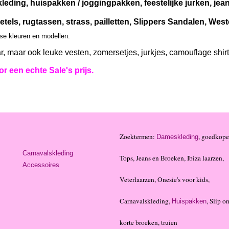
leding, huispakken / joggingpakken, feestelijke jurken, je
etels, rugtassen, strass, pailletten, Slippers Sandalen, We
rse kleuren en modellen.
r, maar ook leuke vesten, zomersetjes, jurkjes, camouflage shir
r een echte Sale's prijs.
Zoektermen:
, goedkope
Dameskleding
Carnavalskleding
Tops, Jeans en Broeken, Ibiza laarzen,
Accessoires
Veterlaarzen, Onesie's voor kids,
Carnavalskleding,
, Slip on
Huispakken
korte broeken, truien