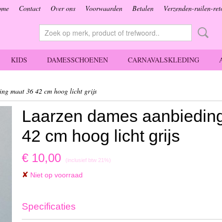
ome
Contact
Over ons
Voorwaarden
Betalen
Verzenden-ruilen-ret
KIDS
DAMESSCHOENEN
CARNAVALSKLEDING
ng maat 36 42 cm hoog licht grijs
Laarzen dames aanbiedin
42 cm hoog licht grijs
€ 10,00
(inclusief btw 21%)
✘
Niet op voorraad
Specificaties