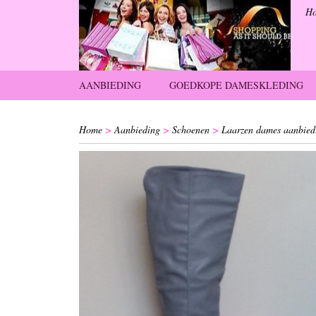
H
AANBIEDING
GOEDKOPE DAMESKLEDING
Home
>
Aanbieding
>
Schoenen
>
Laarzen dames aanbiedi