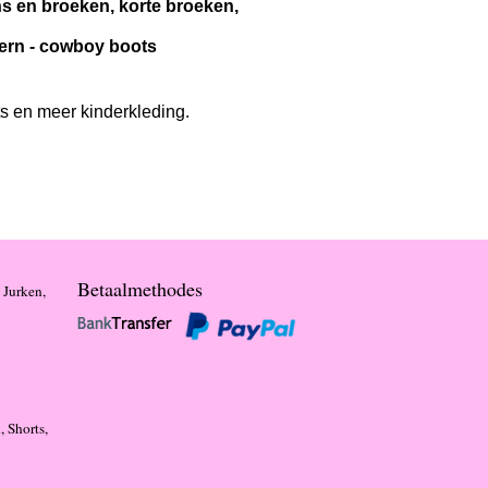
ans en broeken, korte broeken,
stern - cowboy boots
ts en meer kinderkleding.
Betaalmethodes
 Jurken,
, Shorts,